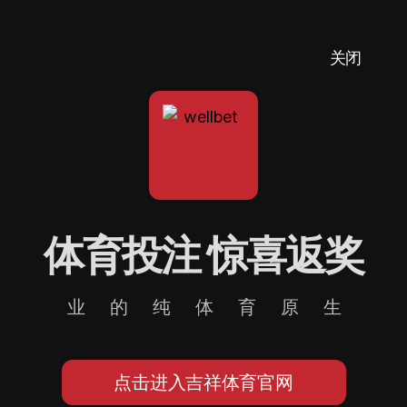
关闭
体育投注 惊喜返奖
业的纯体育原生
点击进入吉祥体育官网