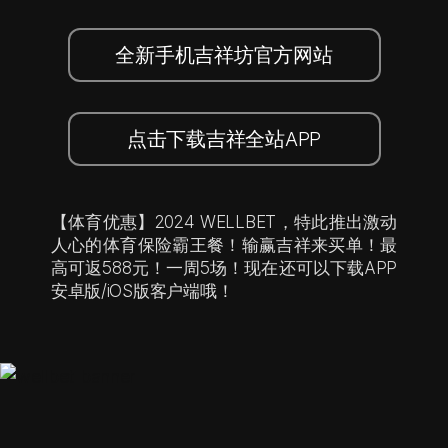
全新手机吉祥坊官方网站
点击下载吉祥全站APP
【体育优惠】2024 WELLBET，特此推出激动
人心的体育保险霸王餐！输赢吉祥来买单！最
高可返588元！一周5场！现在还可以下载APP
安卓版/iOS版客户端哦！