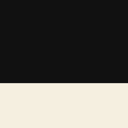
世界杯2022赛程时间表
吉祥体育APP
Search