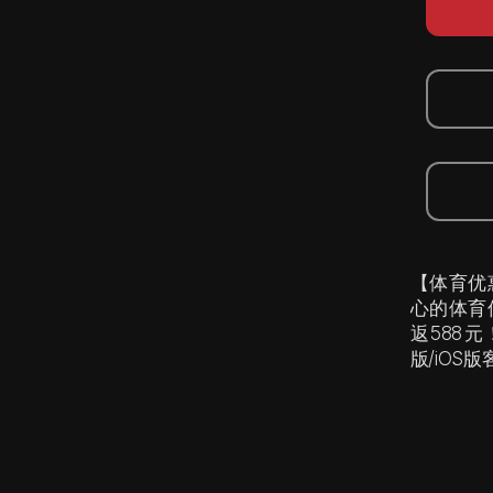
【体育优惠
心的体育
返588
版/iOS