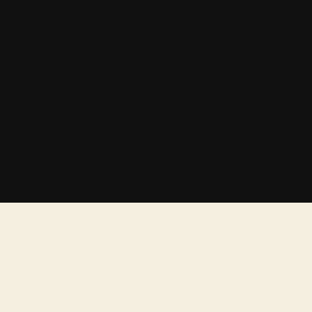
artjxf.com】吉祥