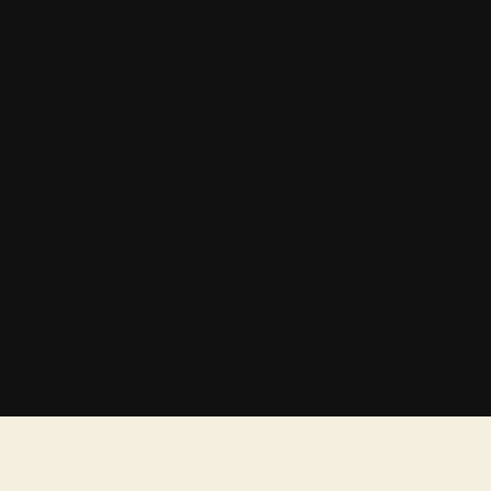
吉祥坊APP手机吉祥坊WELLBET【访问sm
坊官方网