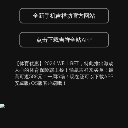
全新手机吉祥坊官方网站
点击下载吉祥全站APP
【体育优惠】2024 WELLBET，特此推出激动
人心的体育保险霸王餐！输赢吉祥来买单！最
高可返588元！一周5场！现在还可以下载APP
安卓版/iOS版客户端哦！