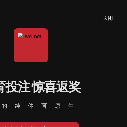
关闭
育投注 惊喜返奖
业的纯体育原生