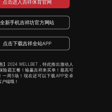
点击进入吉祥体育官网
全新手机吉祥坊官方网站
点击下载吉祥全站APP
】2024 WELLBET，特此推出激动人
保险霸王餐！输赢吉祥来买单！最高可
元！一周5场！现在还可以下载APP安卓
版客户端哦！