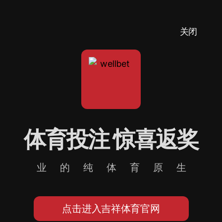
关闭
体育投注 惊喜返奖
业的纯体育原生
点击进入吉祥体育官网