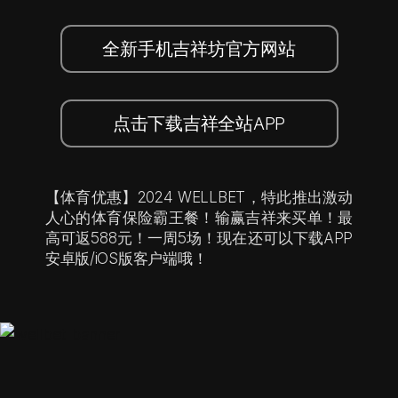
全新手机吉祥坊官方网站
点击下载吉祥全站APP
【体育优惠】2024 WELLBET，特此推出激动
人心的体育保险霸王餐！输赢吉祥来买单！最
高可返588元！一周5场！现在还可以下载APP
安卓版/iOS版客户端哦！