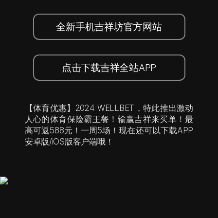
全新手机吉祥坊官方网站
点击下载吉祥全站APP
【体育优惠】2024 WELLBET，特此推出激动
人心的体育保险霸王餐！输赢吉祥来买单！最
高可返588元！一周5场！现在还可以下载APP
安卓版/iOS版客户端哦！