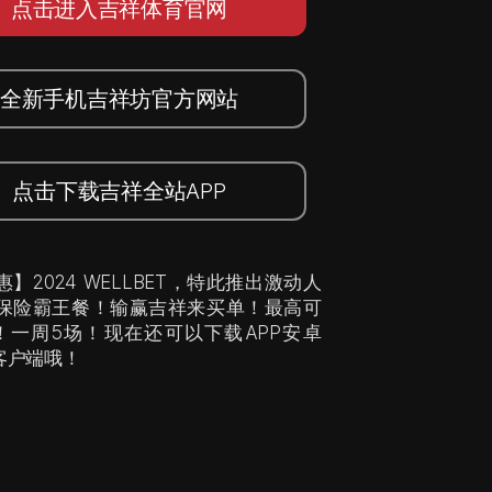
点击进入吉祥体育官网
全新手机吉祥坊官方网站
点击下载吉祥全站APP
】2024 WELLBET，特此推出激动人
保险霸王餐！输赢吉祥来买单！最高可
元！一周5场！现在还可以下载APP安卓
版客户端哦！