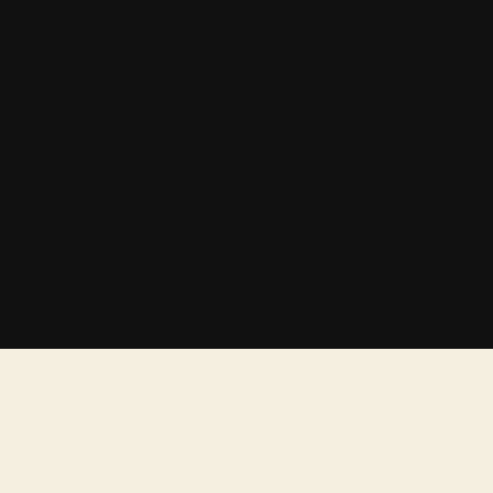
artjxf.com】吉祥