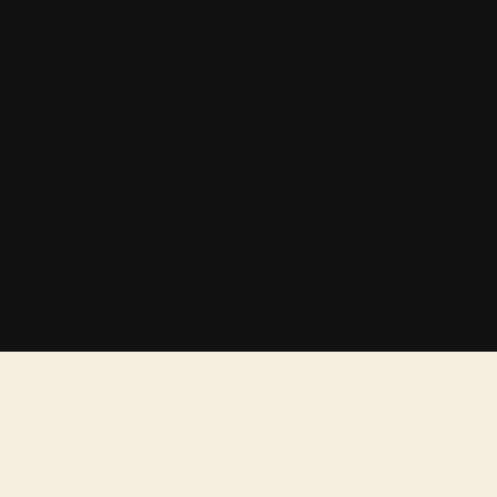
吉祥坊APP手机吉祥坊WELLBET【访问sm
坊官方网