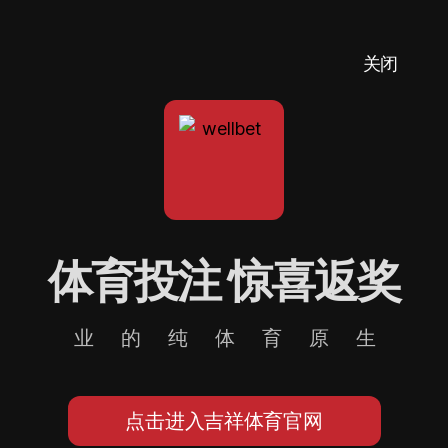
关闭
体育投注 惊喜返奖
业的纯体育原生
点击进入吉祥体育官网