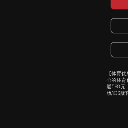
【体育优惠
心的体育
返588
版/iOS