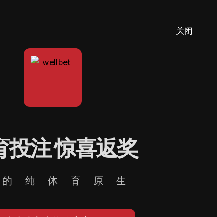
关闭
育投注 惊喜返奖
业的纯体育原生