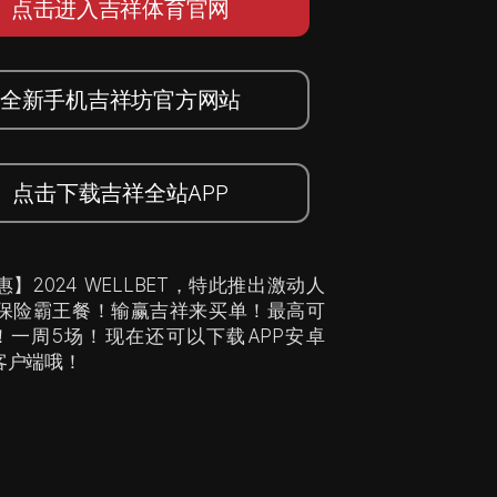
点击进入吉祥体育官网
全新手机吉祥坊官方网站
点击下载吉祥全站APP
】2024 WELLBET，特此推出激动人
保险霸王餐！输赢吉祥来买单！最高可
元！一周5场！现在还可以下载APP安卓
版客户端哦！