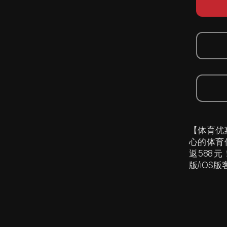
【体育优惠
心的体育
返588
版/iOS