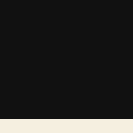
artjxf.com】吉祥