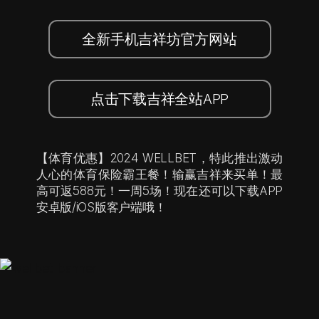
全新手机吉祥坊官方网站
点击下载吉祥全站APP
【体育优惠】2024 WELLBET，特此推出激动
人心的体育保险霸王餐！输赢吉祥来买单！最
高可返588元！一周5场！现在还可以下载APP
安卓版/iOS版客户端哦！