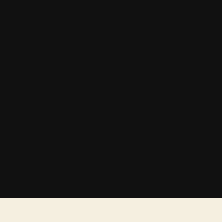
吉祥坊APP手机吉祥坊