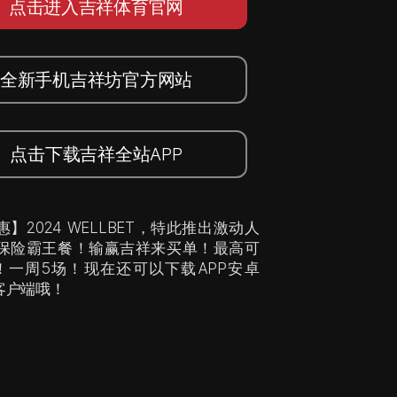
点击进入吉祥体育官网
全新手机吉祥坊官方网站
点击下载吉祥全站APP
】2024 WELLBET，特此推出激动人
保险霸王餐！输赢吉祥来买单！最高可
元！一周5场！现在还可以下载APP安卓
版客户端哦！