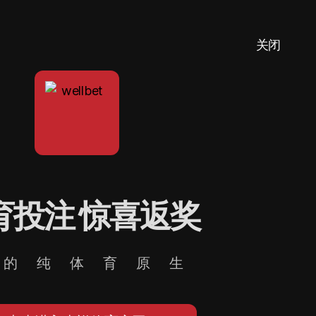
关闭
育投注 惊喜返奖
业的纯体育原生