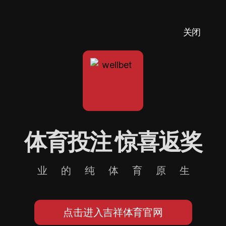
关闭
体育投注 惊喜返奖
业的纯体育原生
点击进入吉祥体育官网