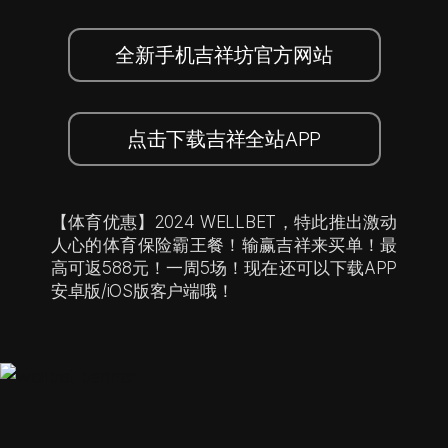
全新手机吉祥坊官方网站
点击下载吉祥全站APP
【体育优惠】2024 WELLBET，特此推出激动
人心的体育保险霸王餐！输赢吉祥来买单！最
高可返588元！一周5场！现在还可以下载APP
安卓版/iOS版客户端哦！