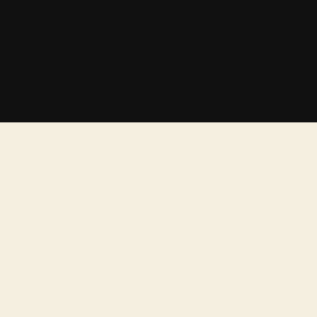
artjxf.com】吉祥
Nothing Found