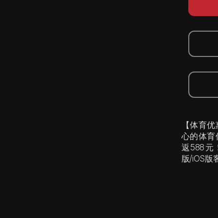
【体育优惠
心的体育
返588
版/iOS