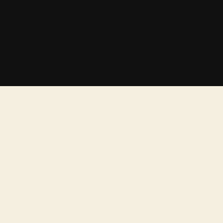
世界杯2022赛程时间表
吉祥体育APP
Search