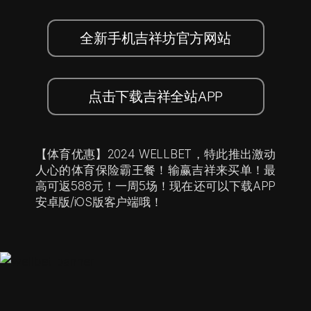
全新手机吉祥坊官方网站
点击下载吉祥全站APP
【体育优惠】2024 WELLBET，特此推出激动
人心的体育保险霸王餐！输赢吉祥来买单！最
高可返588元！一周5场！现在还可以下载APP
安卓版/iOS版客户端哦！