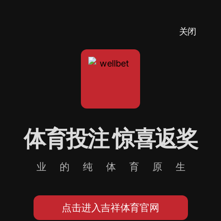
关闭
体育投注 惊喜返奖
业的纯体育原生
点击进入吉祥体育官网