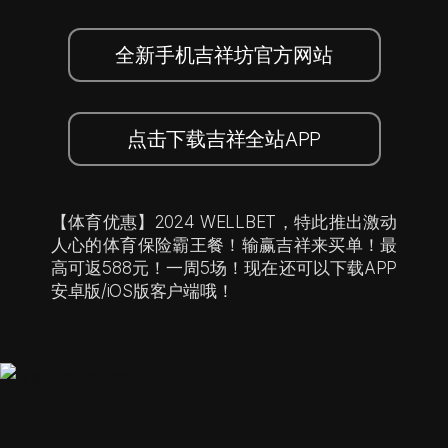
全新手机吉祥坊官方网站
点击下载吉祥全站APP
【体育优惠】2024 WELLBET，特此推出激动
人心的体育保险霸王餐！输赢吉祥来买单！最
高可返588元！一周5场！现在还可以下载APP
安卓版/iOS版客户端哦！