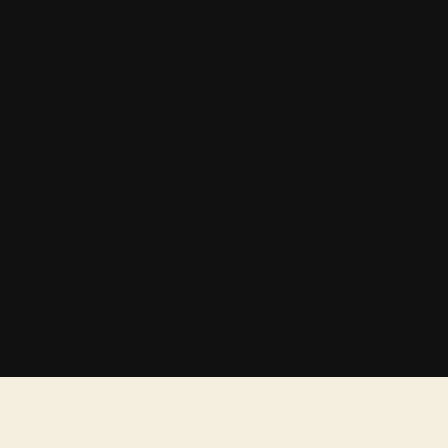
吉祥坊APP手机吉祥坊
WELLBET【访问smartjxf.com】吉