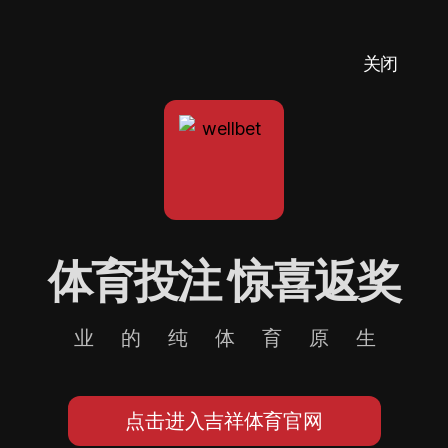
关闭
体育投注 惊喜返奖
业的纯体育原生
点击进入吉祥体育官网