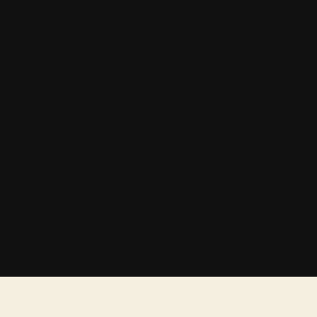
吉祥坊APP手机吉祥坊