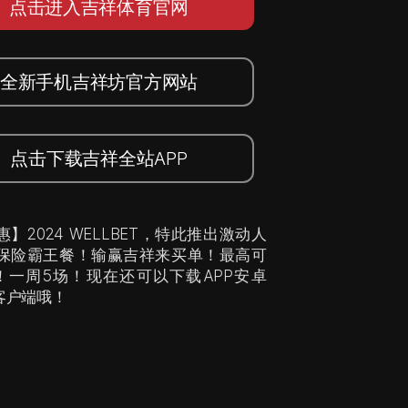
点击进入吉祥体育官网
全新手机吉祥坊官方网站
点击下载吉祥全站APP
】2024 WELLBET，特此推出激动人
保险霸王餐！输赢吉祥来买单！最高可
元！一周5场！现在还可以下载APP安卓
版客户端哦！