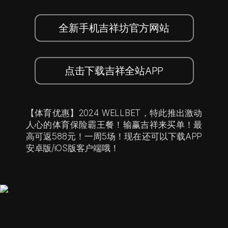
全新手机吉祥坊官方网站
点击下载吉祥全站APP
【体育优惠】2024 WELLBET，特此推出激动
人心的体育保险霸王餐！输赢吉祥来买单！最
高可返588元！一周5场！现在还可以下载APP
安卓版/iOS版客户端哦！