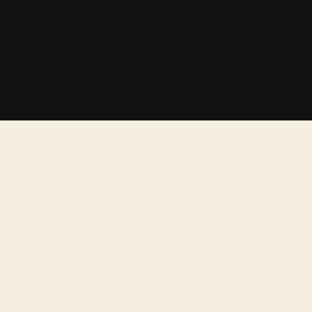
吉祥坊APP手机吉祥坊WELLBET【访问sm
坊官方网