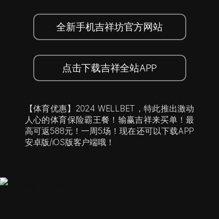
全新手机吉祥坊官方网站
点击下载吉祥全站APP
【体育优惠】2024 WELLBET，特此推出激动
人心的体育保险霸王餐！输赢吉祥来买单！最
高可返588元！一周5场！现在还可以下载APP
安卓版/iOS版客户端哦！