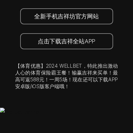
全新手机吉祥坊官方网站
点击下载吉祥全站APP
【体育优惠】2024 WELLBET，特此推出激动
人心的体育保险霸王餐！输赢吉祥来买单！最
高可返588元！一周5场！现在还可以下载APP
安卓版/iOS版客户端哦！