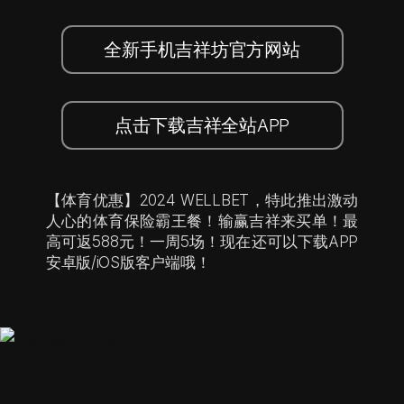
全新手机吉祥坊官方网站
点击下载吉祥全站APP
【体育优惠】2024 WELLBET，特此推出激动
人心的体育保险霸王餐！输赢吉祥来买单！最
高可返588元！一周5场！现在还可以下载APP
安卓版/iOS版客户端哦！