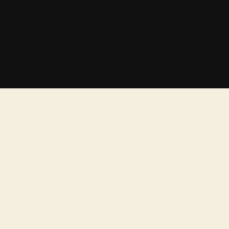
吉祥坊APP手机吉祥坊WELLBET【访问sm
坊官方网