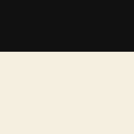
artjxf.com】吉祥
Nothing Found