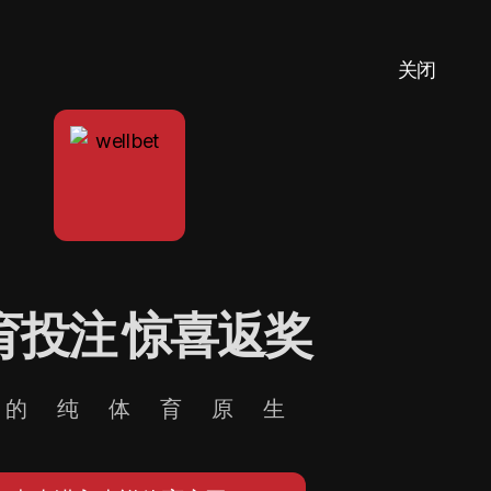
关闭
育投注 惊喜返奖
业的纯体育原生