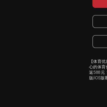
【体育优惠
心的体育
返588
版/iOS