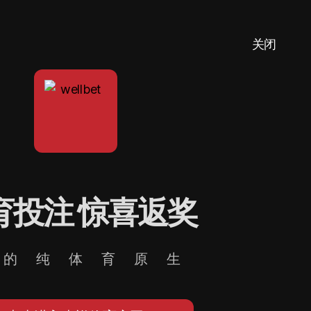
关闭
育投注 惊喜返奖
业的纯体育原生