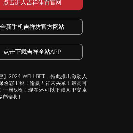
点击进入吉祥体育官网
全新手机吉祥坊官方网站
点击下载吉祥全站APP
】2024 WELLBET，特此推出激动人
保险霸王餐！输赢吉祥来买单！最高可
元！一周5场！现在还可以下载APP安卓
版客户端哦！