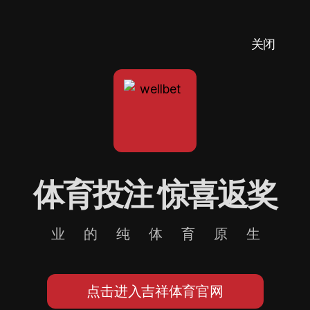
关闭
体育投注 惊喜返奖
业的纯体育原生
点击进入吉祥体育官网