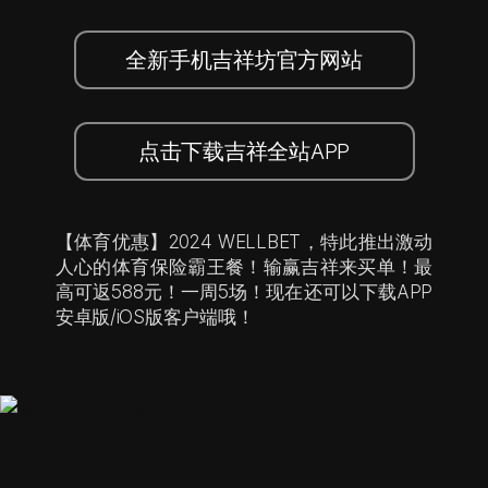
全新手机吉祥坊官方网站
点击下载吉祥全站APP
【体育优惠】2024 WELLBET，特此推出激动
人心的体育保险霸王餐！输赢吉祥来买单！最
高可返588元！一周5场！现在还可以下载APP
安卓版/iOS版客户端哦！