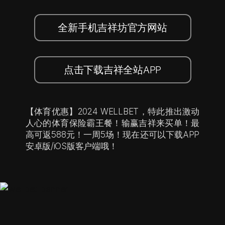
全新手机吉祥坊官方网站
点击下载吉祥全站APP
【体育优惠】2024 WELLBET，特此推出激动
人心的体育保险霸王餐！输赢吉祥来买单！最
高可返588元！一周5场！现在还可以下载APP
安卓版/iOS版客户端哦！