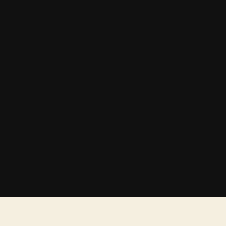
吉祥坊APP手机吉祥坊