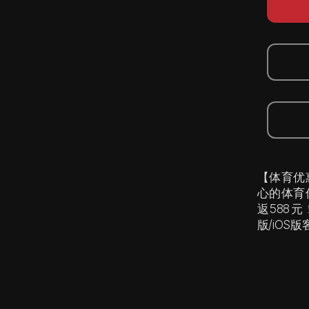
【体育优惠
心的体育
返588
版/iOS