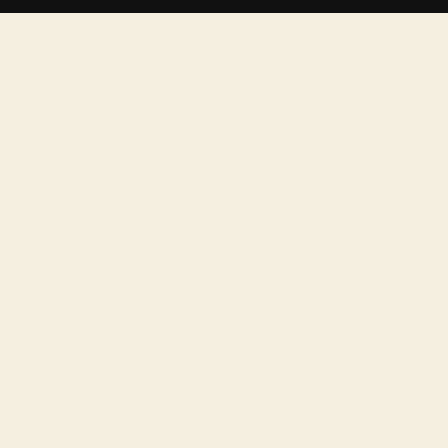
世界杯2022赛程时间表
吉祥体育APP
Search