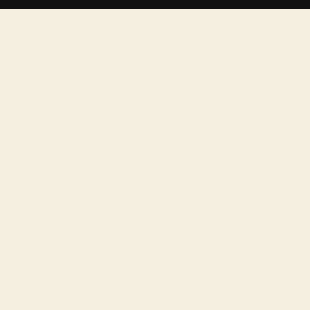
吉祥坊APP手机吉祥坊WELLBET【访问sm
坊官方网