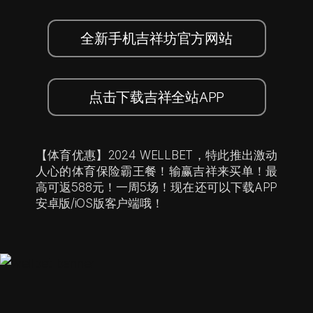
全新手机吉祥坊官方网站
点击下载吉祥全站APP
【体育优惠】2024 WELLBET，特此推出激动
人心的体育保险霸王餐！输赢吉祥来买单！最
高可返588元！一周5场！现在还可以下载APP
安卓版/iOS版客户端哦！