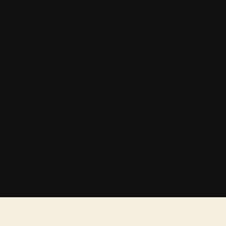
吉祥坊APP手机吉祥坊