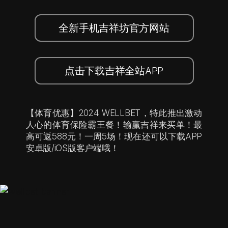
全新手机吉祥坊官方网站
点击下载吉祥全站APP
【体育优惠】2024 WELLBET，特此推出激动
人心的体育保险霸王餐！输赢吉祥来买单！最
高可返588元！一周5场！现在还可以下载APP
安卓版/iOS版客户端哦！