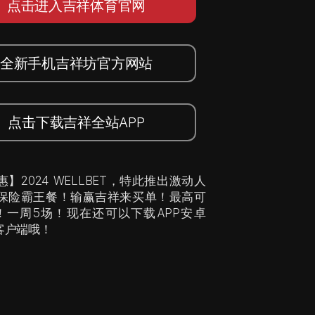
点击进入吉祥体育官网
全新手机吉祥坊官方网站
点击下载吉祥全站APP
】2024 WELLBET，特此推出激动人
保险霸王餐！输赢吉祥来买单！最高可
元！一周5场！现在还可以下载APP安卓
版客户端哦！