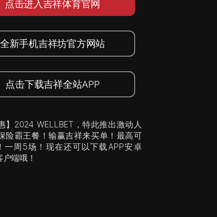
点击进入吉祥体育官网
全新手机吉祥坊官方网站
点击下载吉祥全站APP
】2024 WELLBET，特此推出激动人
保险霸王餐！输赢吉祥来买单！最高可
元！一周5场！现在还可以下载APP安卓
版客户端哦！