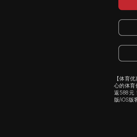
【体育优惠
心的体育
返588
版/iOS