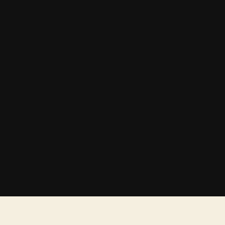
吉祥坊APP手机吉祥坊