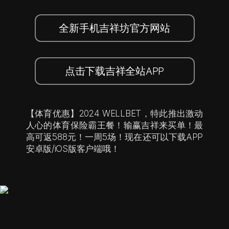
全新手机吉祥坊官方网站
点击下载吉祥全站APP
【体育优惠】2024 WELLBET，特此推出激动
人心的体育保险霸王餐！输赢吉祥来买单！最
高可返588元！一周5场！现在还可以下载APP
安卓版/iOS版客户端哦！