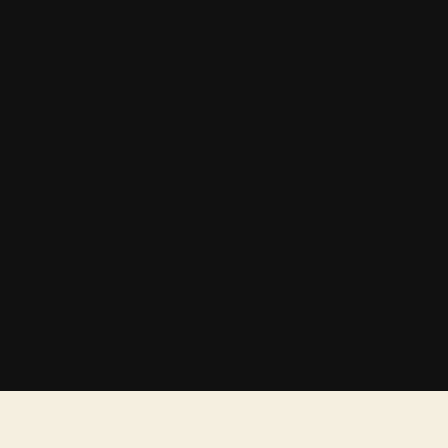
吉祥坊APP手机吉祥坊