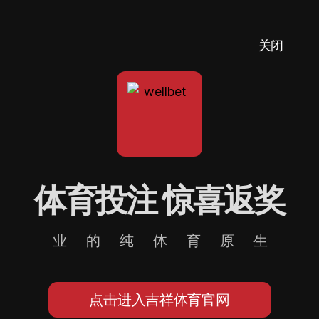
关闭
体育投注 惊喜返奖
业的纯体育原生
点击进入吉祥体育官网